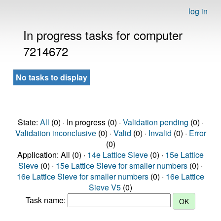
log in
In progress tasks for computer
7214672
No tasks to display
State:
All
(0) · In progress (0) ·
Validation pending
(0) ·
Validation inconclusive
(0) ·
Valid
(0) ·
Invalid
(0) ·
Error
(0)
Application: All (0) ·
14e Lattice Sieve
(0) ·
15e Lattice
Sieve
(0) ·
15e Lattice Sieve for smaller numbers
(0) ·
16e Lattice Sieve for smaller numbers
(0) ·
16e Lattice
Sieve V5
(0)
Task name: