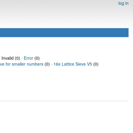
log in
 Invalid (0) ·
Error
(0)
eve for smaller numbers
(0) ·
16e Lattice Sieve V5
(0)