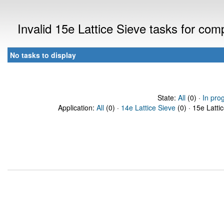
Invalid 15e Lattice Sieve tasks for co
No tasks to display
State:
All
(0) ·
In pro
Application:
All
(0) ·
14e Lattice Sieve
(0) · 15e Latti