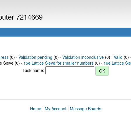
mputer 7214669
gress
(0) ·
Validation pending
(0) ·
Validation inconclusive
(0) ·
Valid
(0) ·
ce Sieve (0) ·
15e Lattice Sieve for smaller numbers
(0) ·
16e Lattice Si
Task name:
Home
|
My Account
|
Message Boards