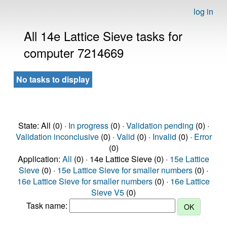
log in
All 14e Lattice Sieve tasks for
computer 7214669
No tasks to display
State: All (0) ·
In progress
(0) ·
Validation pending
(0) ·
Validation inconclusive
(0) ·
Valid
(0) ·
Invalid
(0) ·
Error
(0)
Application:
All
(0) · 14e Lattice Sieve (0) ·
15e Lattice
Sieve
(0) ·
15e Lattice Sieve for smaller numbers
(0) ·
16e Lattice Sieve for smaller numbers
(0) ·
16e Lattice
Sieve V5
(0)
Task name: