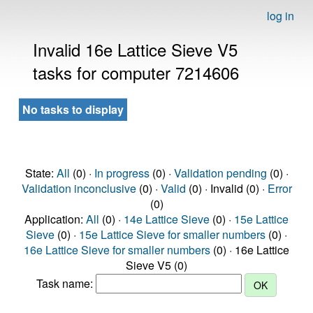
log in
Invalid 16e Lattice Sieve V5
tasks for computer 7214606
No tasks to display
State:
All
(0) ·
In progress
(0) ·
Validation pending
(0) ·
Validation inconclusive
(0) ·
Valid
(0) · Invalid (0) ·
Error
(0)
Application:
All
(0) ·
14e Lattice Sieve
(0) ·
15e Lattice
Sieve
(0) ·
15e Lattice Sieve for smaller numbers
(0) ·
16e Lattice Sieve for smaller numbers
(0) · 16e Lattice
Sieve V5 (0)
Task name: