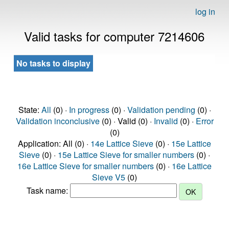
log in
Valid tasks for computer 7214606
No tasks to display
State:
All
(0) ·
In progress
(0) ·
Validation pending
(0) ·
Validation inconclusive
(0) · Valid (0) ·
Invalid
(0) ·
Error
(0)
Application: All (0) ·
14e Lattice Sieve
(0) ·
15e Lattice
Sieve
(0) ·
15e Lattice Sieve for smaller numbers
(0) ·
16e Lattice Sieve for smaller numbers
(0) ·
16e Lattice
Sieve V5
(0)
Task name: