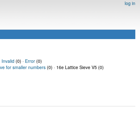
log in
·
Invalid
(0) ·
Error
(0)
eve for smaller numbers
(0) · 16e Lattice Sieve V5 (0)