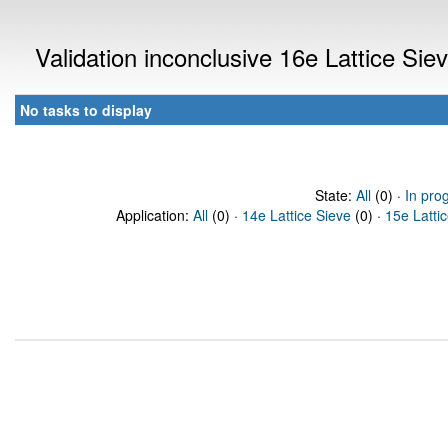
Validation inconclusive 16e Lattice Si
No tasks to display
State:
All
(0) ·
In pro
Application:
All
(0) ·
14e Lattice Sieve
(0) ·
15e Latti