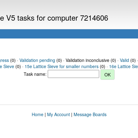
eve V5 tasks for computer 7214606
gress
(0) ·
Validation pending
(0) · Validation inconclusive (0) ·
Valid
(0) 
ce Sieve
(0) ·
15e Lattice Sieve for smaller numbers
(0) ·
16e Lattice Si
Task name:
Home
|
My Account
|
Message Boards