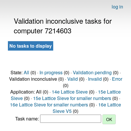
log in
Validation inconclusive tasks for
computer 7214603
No tasks to display
State:
All
(0) ·
In progress
(0) ·
Validation pending
(0) ·
Validation inconclusive (0) ·
Valid
(0) ·
Invalid
(0) ·
Error
(0)
Application: All (0) ·
14e Lattice Sieve
(0) ·
15e Lattice
Sieve
(0) ·
15e Lattice Sieve for smaller numbers
(0) ·
16e Lattice Sieve for smaller numbers
(0) ·
16e Lattice
Sieve V5
(0)
Task name: