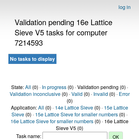
log in
Validation pending 16e Lattice
Sieve V5 tasks for computer
7214593
No tasks to display
State:
All
(0) ·
In progress
(0) · Validation pending (0) ·
Validation inconclusive
(0) ·
Valid
(0) ·
Invalid
(0) ·
Error
(0)
Application:
All
(0) ·
14e Lattice Sieve
(0) ·
15e Lattice
Sieve
(0) ·
15e Lattice Sieve for smaller numbers
(0) ·
16e Lattice Sieve for smaller numbers
(0) · 16e Lattice
Sieve V5 (0)
Task name: