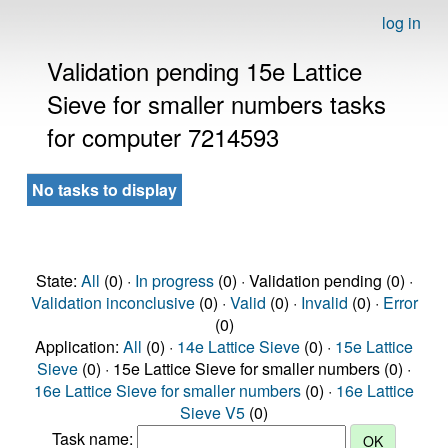
log in
Validation pending 15e Lattice
Sieve for smaller numbers tasks
for computer 7214593
No tasks to display
State:
All
(0) ·
In progress
(0) · Validation pending (0) ·
Validation inconclusive
(0) ·
Valid
(0) ·
Invalid
(0) ·
Error
(0)
Application:
All
(0) ·
14e Lattice Sieve
(0) ·
15e Lattice
Sieve
(0) · 15e Lattice Sieve for smaller numbers (0) ·
16e Lattice Sieve for smaller numbers
(0) ·
16e Lattice
Sieve V5
(0)
Task name: