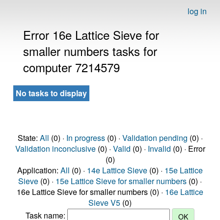
log in
Error 16e Lattice Sieve for
smaller numbers tasks for
computer 7214579
No tasks to display
State:
All
(0) ·
In progress
(0) ·
Validation pending
(0) ·
Validation inconclusive
(0) ·
Valid
(0) ·
Invalid
(0) · Error
(0)
Application:
All
(0) ·
14e Lattice Sieve
(0) ·
15e Lattice
Sieve
(0) ·
15e Lattice Sieve for smaller numbers
(0) ·
16e Lattice Sieve for smaller numbers (0) ·
16e Lattice
Sieve V5
(0)
Task name: