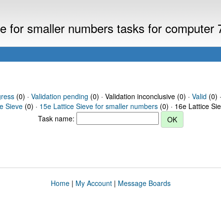
eve for smaller numbers tasks for computer
gress
(0) ·
Validation pending
(0) · Validation inconclusive (0) ·
Valid
(0) 
ce Sieve
(0) ·
15e Lattice Sieve for smaller numbers
(0) · 16e Lattice Si
Task name:
Home
|
My Account
|
Message Boards