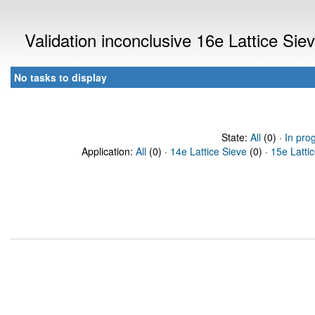
Validation inconclusive 16e Lattice Si
No tasks to display
State:
All
(0) ·
In pro
Application:
All
(0) ·
14e Lattice Sieve
(0) ·
15e Latti