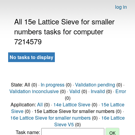
log in
All 15e Lattice Sieve for smaller
numbers tasks for computer
7214579
No tasks to display
State: All (0) ·
In progress
(0) ·
Validation pending
(0) ·
Validation inconclusive
(0) ·
Valid
(0) ·
Invalid
(0) ·
Error
(0)
Application:
All
(0) ·
14e Lattice Sieve
(0) ·
15e Lattice
Sieve
(0) · 15e Lattice Sieve for smaller numbers (0) ·
16e Lattice Sieve for smaller numbers
(0) ·
16e Lattice
Sieve V5
(0)
Task name: