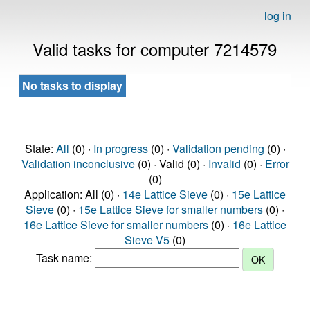
log in
Valid tasks for computer 7214579
No tasks to display
State:
All
(0) ·
In progress
(0) ·
Validation pending
(0) ·
Validation inconclusive
(0) · Valid (0) ·
Invalid
(0) ·
Error
(0)
Application: All (0) ·
14e Lattice Sieve
(0) ·
15e Lattice
Sieve
(0) ·
15e Lattice Sieve for smaller numbers
(0) ·
16e Lattice Sieve for smaller numbers
(0) ·
16e Lattice
Sieve V5
(0)
Task name: