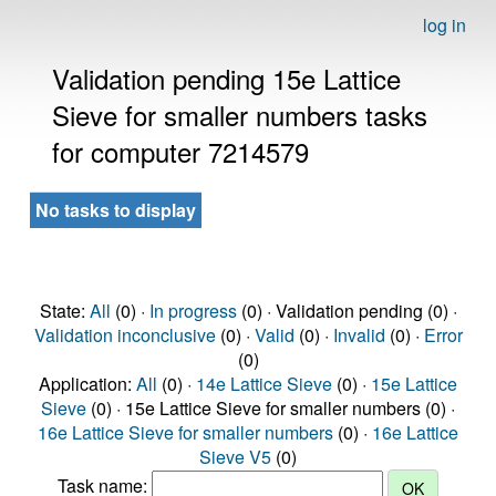
log in
Validation pending 15e Lattice
Sieve for smaller numbers tasks
for computer 7214579
No tasks to display
State:
All
(0) ·
In progress
(0) · Validation pending (0) ·
Validation inconclusive
(0) ·
Valid
(0) ·
Invalid
(0) ·
Error
(0)
Application:
All
(0) ·
14e Lattice Sieve
(0) ·
15e Lattice
Sieve
(0) · 15e Lattice Sieve for smaller numbers (0) ·
16e Lattice Sieve for smaller numbers
(0) ·
16e Lattice
Sieve V5
(0)
Task name: