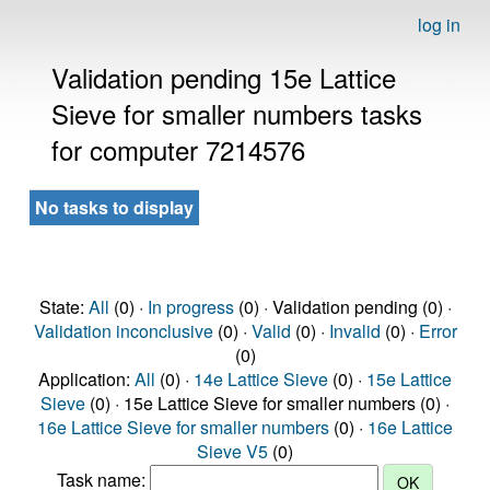
log in
Validation pending 15e Lattice
Sieve for smaller numbers tasks
for computer 7214576
No tasks to display
State:
All
(0) ·
In progress
(0) · Validation pending (0) ·
Validation inconclusive
(0) ·
Valid
(0) ·
Invalid
(0) ·
Error
(0)
Application:
All
(0) ·
14e Lattice Sieve
(0) ·
15e Lattice
Sieve
(0) · 15e Lattice Sieve for smaller numbers (0) ·
16e Lattice Sieve for smaller numbers
(0) ·
16e Lattice
Sieve V5
(0)
Task name: