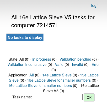
log in
All 16e Lattice Sieve V5 tasks for
computer 7214571
No tasks to display
State: All (0) ·
In progress
(0) ·
Validation pending
(0) ·
Validation inconclusive
(0) ·
Valid
(0) ·
Invalid
(0) ·
Error
(0)
Application:
All
(0) ·
14e Lattice Sieve
(0) ·
15e Lattice
Sieve
(0) ·
15e Lattice Sieve for smaller numbers
(0) ·
16e Lattice Sieve for smaller numbers
(0) · 16e Lattice
Sieve V5 (0)
Task name: