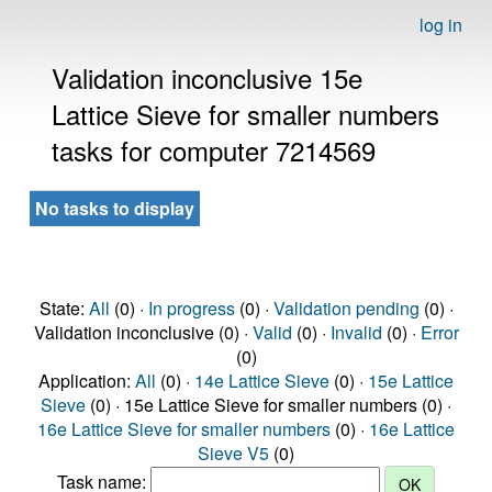
log in
Validation inconclusive 15e
Lattice Sieve for smaller numbers
tasks for computer 7214569
No tasks to display
State:
All
(0) ·
In progress
(0) ·
Validation pending
(0) ·
Validation inconclusive (0) ·
Valid
(0) ·
Invalid
(0) ·
Error
(0)
Application:
All
(0) ·
14e Lattice Sieve
(0) ·
15e Lattice
Sieve
(0) · 15e Lattice Sieve for smaller numbers (0) ·
16e Lattice Sieve for smaller numbers
(0) ·
16e Lattice
Sieve V5
(0)
Task name: