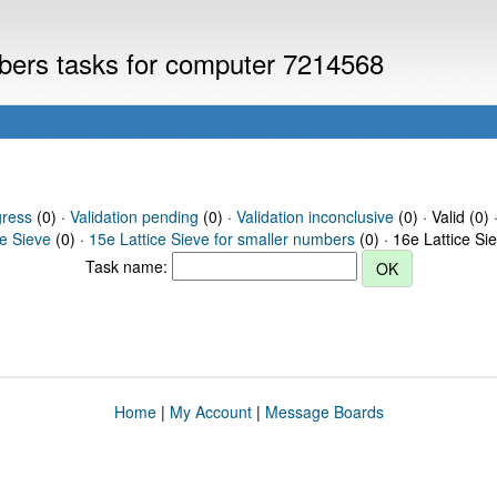
mbers tasks for computer 7214568
gress
(0) ·
Validation pending
(0) ·
Validation inconclusive
(0) · Valid (0) 
ce Sieve
(0) ·
15e Lattice Sieve for smaller numbers
(0) · 16e Lattice Si
Task name:
Home
|
My Account
|
Message Boards