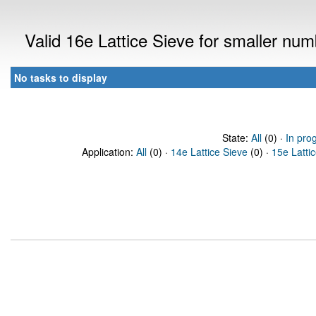
Valid 16e Lattice Sieve for smaller nu
No tasks to display
State:
All
(0) ·
In pro
Application:
All
(0) ·
14e Lattice Sieve
(0) ·
15e Latti