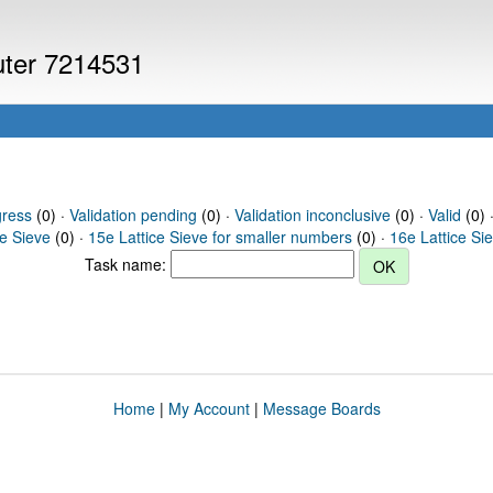
puter 7214531
gress
(0) ·
Validation pending
(0) ·
Validation inconclusive
(0) ·
Valid
(0) 
ce Sieve
(0) ·
15e Lattice Sieve for smaller numbers
(0) ·
16e Lattice Si
Task name:
Home
|
My Account
|
Message Boards