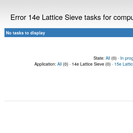
Error 14e Lattice Sieve tasks for com
No tasks to display
State:
All
(0) ·
In pro
Application:
All
(0) · 14e Lattice Sieve (0) ·
15e Latti