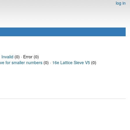
log in
·
Invalid
(0) · Error (0)
eve for smaller numbers
(0) ·
16e Lattice Sieve V5
(0)