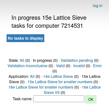
log in
In progress 15e Lattice Sieve
tasks for computer 7214531
No tasks to display
State:
All
(0) · In progress (0) ·
Validation pending
(0) ·
Validation inconclusive
(0) ·
Valid
(0) ·
Invalid
(0) ·
Error
(0)
Application:
All
(0) ·
14e Lattice Sieve
(0) · 15e Lattice
Sieve (0) ·
15e Lattice Sieve for smaller numbers
(0) ·
16e Lattice Sieve for smaller numbers
(0) ·
16e Lattice
Sieve V5
(0)
Task name: