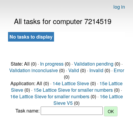
log in
All tasks for computer 7214519
No tasks to display
State: All (0) ·
In progress
(0) ·
Validation pending
(0) ·
Validation inconclusive
(0) ·
Valid
(0) ·
Invalid
(0) ·
Error
(0)
Application: All (0) ·
14e Lattice Sieve
(0) ·
15e Lattice
Sieve
(0) ·
15e Lattice Sieve for smaller numbers
(0) ·
16e Lattice Sieve for smaller numbers
(0) ·
16e Lattice
Sieve V5
(0)
Task name: