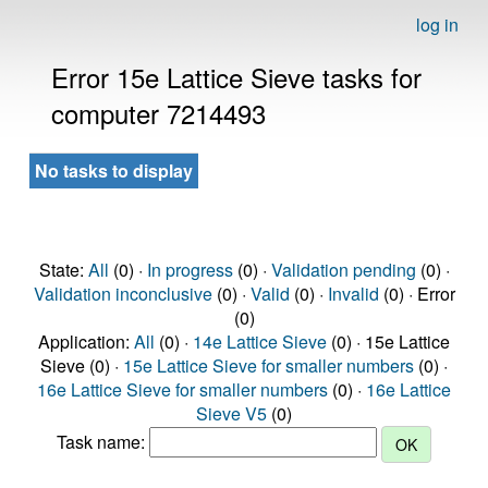
log in
Error 15e Lattice Sieve tasks for
computer 7214493
No tasks to display
State:
All
(0) ·
In progress
(0) ·
Validation pending
(0) ·
Validation inconclusive
(0) ·
Valid
(0) ·
Invalid
(0) · Error
(0)
Application:
All
(0) ·
14e Lattice Sieve
(0) · 15e Lattice
Sieve (0) ·
15e Lattice Sieve for smaller numbers
(0) ·
16e Lattice Sieve for smaller numbers
(0) ·
16e Lattice
Sieve V5
(0)
Task name: