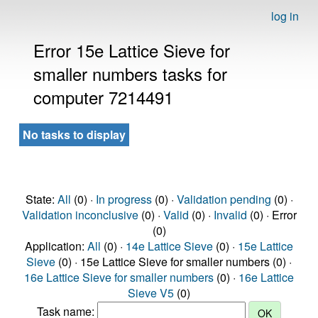
log in
Error 15e Lattice Sieve for
smaller numbers tasks for
computer 7214491
No tasks to display
State:
All
(0) ·
In progress
(0) ·
Validation pending
(0) ·
Validation inconclusive
(0) ·
Valid
(0) ·
Invalid
(0) · Error
(0)
Application:
All
(0) ·
14e Lattice Sieve
(0) ·
15e Lattice
Sieve
(0) · 15e Lattice Sieve for smaller numbers (0) ·
16e Lattice Sieve for smaller numbers
(0) ·
16e Lattice
Sieve V5
(0)
Task name: