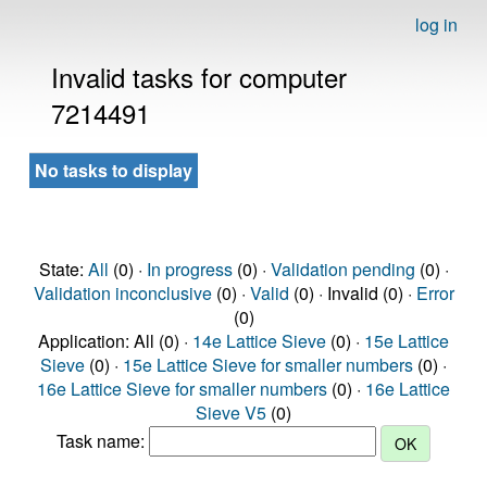
log in
Invalid tasks for computer
7214491
No tasks to display
State:
All
(0) ·
In progress
(0) ·
Validation pending
(0) ·
Validation inconclusive
(0) ·
Valid
(0) · Invalid (0) ·
Error
(0)
Application: All (0) ·
14e Lattice Sieve
(0) ·
15e Lattice
Sieve
(0) ·
15e Lattice Sieve for smaller numbers
(0) ·
16e Lattice Sieve for smaller numbers
(0) ·
16e Lattice
Sieve V5
(0)
Task name: