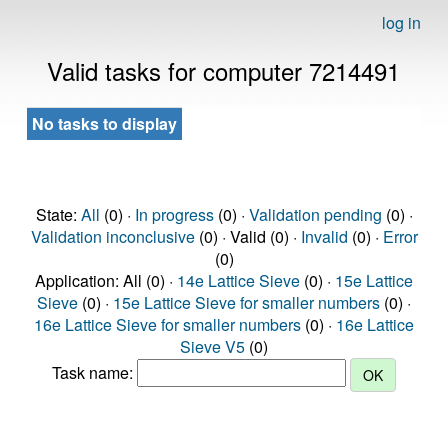
log in
Valid tasks for computer 7214491
No tasks to display
State:
All
(0) ·
In progress
(0) ·
Validation pending
(0) ·
Validation inconclusive
(0) · Valid (0) ·
Invalid
(0) ·
Error
(0)
Application: All (0) ·
14e Lattice Sieve
(0) ·
15e Lattice
Sieve
(0) ·
15e Lattice Sieve for smaller numbers
(0) ·
16e Lattice Sieve for smaller numbers
(0) ·
16e Lattice
Sieve V5
(0)
Task name: