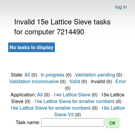
log in
Invalid 15e Lattice Sieve tasks
for computer 7214490
No tasks to display
State:
All
(0) ·
In progress
(0) ·
Validation pending
(0) ·
Validation inconclusive
(0) ·
Valid
(0) · Invalid (0) ·
Error
(0)
Application:
All
(0) ·
14e Lattice Sieve
(0) · 15e Lattice
Sieve (0) ·
15e Lattice Sieve for smaller numbers
(0) ·
16e Lattice Sieve for smaller numbers
(0) ·
16e Lattice
Sieve V5
(0)
Task name: