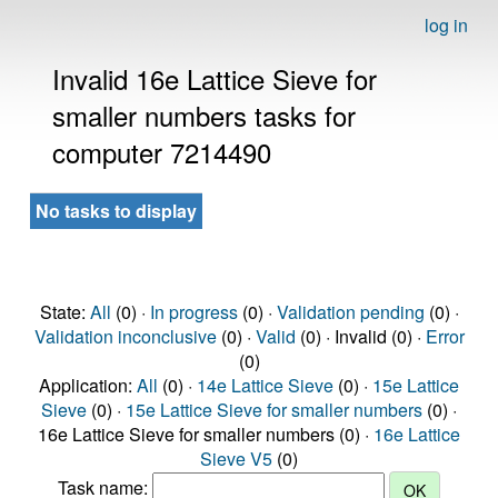
log in
Invalid 16e Lattice Sieve for
smaller numbers tasks for
computer 7214490
No tasks to display
State:
All
(0) ·
In progress
(0) ·
Validation pending
(0) ·
Validation inconclusive
(0) ·
Valid
(0) · Invalid (0) ·
Error
(0)
Application:
All
(0) ·
14e Lattice Sieve
(0) ·
15e Lattice
Sieve
(0) ·
15e Lattice Sieve for smaller numbers
(0) ·
16e Lattice Sieve for smaller numbers (0) ·
16e Lattice
Sieve V5
(0)
Task name: