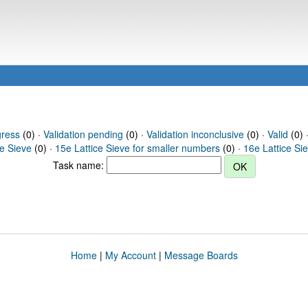
gress
(0) ·
Validation pending
(0) ·
Validation inconclusive
(0) ·
Valid
(0) 
ce Sieve
(0) ·
15e Lattice Sieve for smaller numbers
(0) ·
16e Lattice Si
Task name:
Home
|
My Account
|
Message Boards