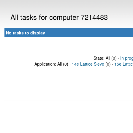
All tasks for computer 7214483
No tasks to display
State: All (0) ·
In pro
Application: All (0) ·
14e Lattice Sieve
(0) ·
15e Latti