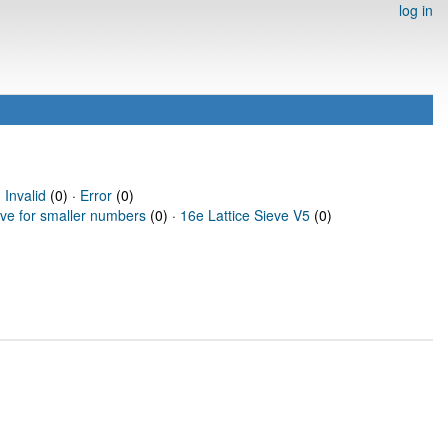
log in
·
Invalid
(0) ·
Error
(0)
eve for smaller numbers
(0) ·
16e Lattice Sieve V5
(0)