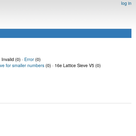
log in
 Invalid (0) ·
Error
(0)
eve for smaller numbers
(0) · 16e Lattice Sieve V5 (0)