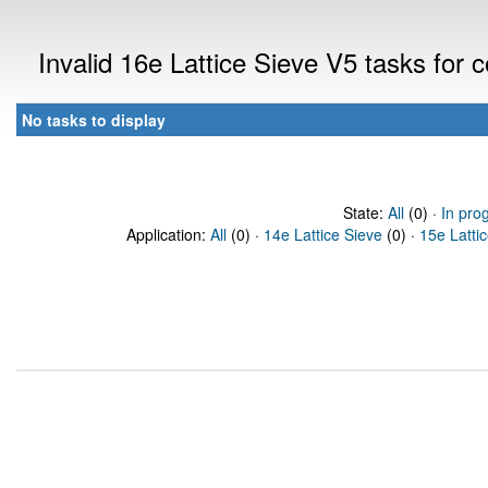
Invalid 16e Lattice Sieve V5 tasks for
No tasks to display
State:
All
(0) ·
In pro
Application:
All
(0) ·
14e Lattice Sieve
(0) ·
15e Latti