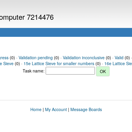
 computer 7214476
gress
(0) ·
Validation pending
(0) ·
Validation inconclusive
(0) ·
Valid
(0) ·
ce Sieve
(0) ·
15e Lattice Sieve for smaller numbers
(0) ·
16e Lattice Si
Task name:
Home
|
My Account
|
Message Boards