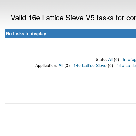
Valid 16e Lattice Sieve V5 tasks for 
No tasks to display
State:
All
(0) ·
In pro
Application:
All
(0) ·
14e Lattice Sieve
(0) ·
15e Latti