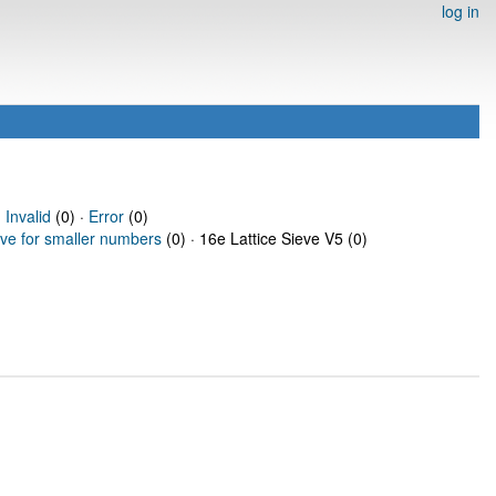
log in
·
Invalid
(0) ·
Error
(0)
eve for smaller numbers
(0) · 16e Lattice Sieve V5 (0)