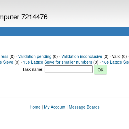
computer 7214476
gress
(0) ·
Validation pending
(0) ·
Validation inconclusive
(0) · Valid (0) 
ce Sieve
(0) ·
15e Lattice Sieve for smaller numbers
(0) ·
16e Lattice Si
Task name:
Home
|
My Account
|
Message Boards