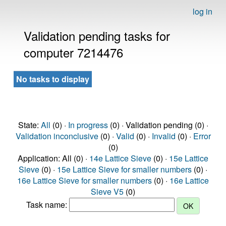
log in
Validation pending tasks for
computer 7214476
No tasks to display
State:
All
(0) ·
In progress
(0) · Validation pending (0) ·
Validation inconclusive
(0) ·
Valid
(0) ·
Invalid
(0) ·
Error
(0)
Application: All (0) ·
14e Lattice Sieve
(0) ·
15e Lattice
Sieve
(0) ·
15e Lattice Sieve for smaller numbers
(0) ·
16e Lattice Sieve for smaller numbers
(0) ·
16e Lattice
Sieve V5
(0)
Task name: