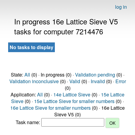
log in
In progress 16e Lattice Sieve V5
tasks for computer 7214476
No tasks to display
State:
All
(0) · In progress (0) ·
Validation pending
(0) ·
Validation inconclusive
(0) ·
Valid
(0) ·
Invalid
(0) ·
Error
(0)
Application:
All
(0) ·
14e Lattice Sieve
(0) ·
15e Lattice
Sieve
(0) ·
15e Lattice Sieve for smaller numbers
(0) ·
16e Lattice Sieve for smaller numbers
(0) · 16e Lattice
Sieve V5 (0)
Task name: