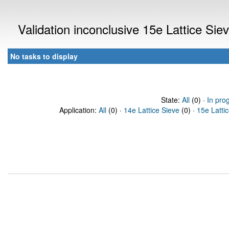
Validation inconclusive 15e Lattice Si
No tasks to display
State:
All
(0) ·
In pro
Application:
All
(0) ·
14e Lattice Sieve
(0) ·
15e Latti