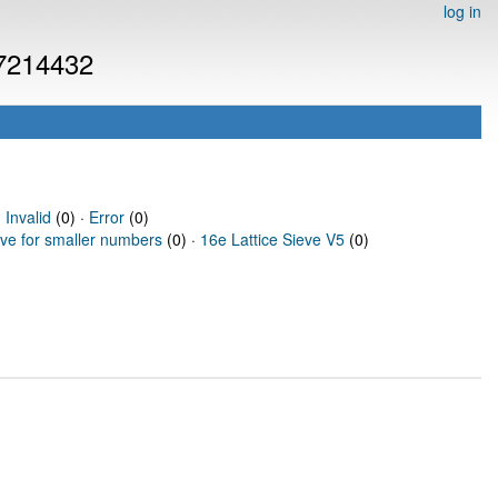
log in
 7214432
·
Invalid
(0) ·
Error
(0)
eve for smaller numbers
(0) ·
16e Lattice Sieve V5
(0)