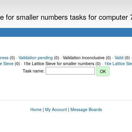
eve for smaller numbers tasks for computer
gress
(0) ·
Validation pending
(0) · Validation inconclusive (0) ·
Valid
(0) 
ce Sieve
(0) · 15e Lattice Sieve for smaller numbers (0) ·
16e Lattice Si
Task name:
Home
|
My Account
|
Message Boards