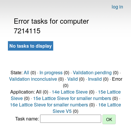
log in
Error tasks for computer
7214115
No tasks to display
State:
All
(0) ·
In progress
(0) ·
Validation pending
(0) ·
Validation inconclusive
(0) ·
Valid
(0) ·
Invalid
(0) · Error
(0)
Application: All (0) ·
14e Lattice Sieve
(0) ·
15e Lattice
Sieve
(0) ·
15e Lattice Sieve for smaller numbers
(0) ·
16e Lattice Sieve for smaller numbers
(0) ·
16e Lattice
Sieve V5
(0)
Task name: