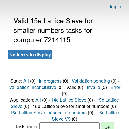
log in
Valid 15e Lattice Sieve for
smaller numbers tasks for
computer 7214115
No tasks to display
State:
All
(0) ·
In progress
(0) ·
Validation pending
(0) ·
Validation inconclusive
(0) · Valid (0) ·
Invalid
(0) ·
Error
(0)
Application:
All
(0) ·
14e Lattice Sieve
(0) ·
15e Lattice
Sieve
(0) · 15e Lattice Sieve for smaller numbers (0) ·
16e Lattice Sieve for smaller numbers
(0) ·
16e Lattice
Sieve V5
(0)
Task name: