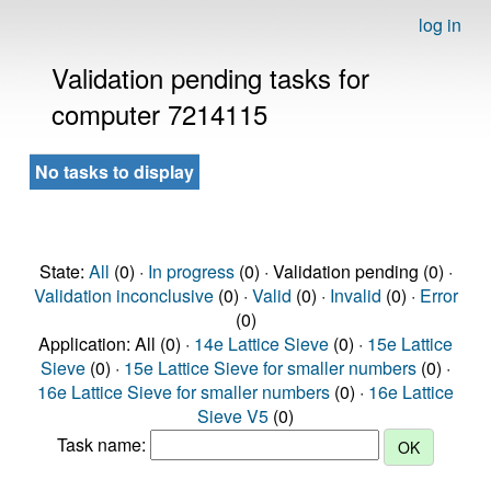
log in
Validation pending tasks for
computer 7214115
No tasks to display
State:
All
(0) ·
In progress
(0) · Validation pending (0) ·
Validation inconclusive
(0) ·
Valid
(0) ·
Invalid
(0) ·
Error
(0)
Application: All (0) ·
14e Lattice Sieve
(0) ·
15e Lattice
Sieve
(0) ·
15e Lattice Sieve for smaller numbers
(0) ·
16e Lattice Sieve for smaller numbers
(0) ·
16e Lattice
Sieve V5
(0)
Task name: