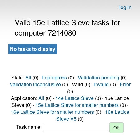
log in
Valid 15e Lattice Sieve tasks for
computer 7214080
No tasks to display
State:
All
(0) ·
In progress
(0) ·
Validation pending
(0) ·
Validation inconclusive
(0) · Valid (0) ·
Invalid
(0) ·
Error
(0)
Application:
All
(0) ·
14e Lattice Sieve
(0) · 15e Lattice
Sieve (0) ·
15e Lattice Sieve for smaller numbers
(0) ·
16e Lattice Sieve for smaller numbers
(0) ·
16e Lattice
Sieve V5
(0)
Task name: