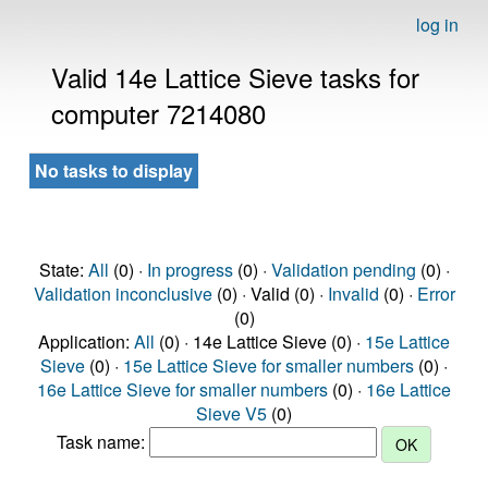
log in
Valid 14e Lattice Sieve tasks for
computer 7214080
No tasks to display
State:
All
(0) ·
In progress
(0) ·
Validation pending
(0) ·
Validation inconclusive
(0) · Valid (0) ·
Invalid
(0) ·
Error
(0)
Application:
All
(0) · 14e Lattice Sieve (0) ·
15e Lattice
Sieve
(0) ·
15e Lattice Sieve for smaller numbers
(0) ·
16e Lattice Sieve for smaller numbers
(0) ·
16e Lattice
Sieve V5
(0)
Task name: