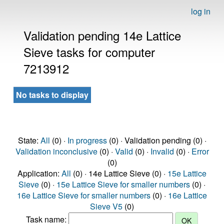
log in
Validation pending 14e Lattice
Sieve tasks for computer
7213912
No tasks to display
State:
All
(0) ·
In progress
(0) · Validation pending (0) ·
Validation inconclusive
(0) ·
Valid
(0) ·
Invalid
(0) ·
Error
(0)
Application:
All
(0) · 14e Lattice Sieve (0) ·
15e Lattice
Sieve
(0) ·
15e Lattice Sieve for smaller numbers
(0) ·
16e Lattice Sieve for smaller numbers
(0) ·
16e Lattice
Sieve V5
(0)
Task name: