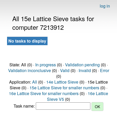
log in
All 15e Lattice Sieve tasks for
computer 7213912
No tasks to display
State: All (0) ·
In progress
(0) ·
Validation pending
(0) ·
Validation inconclusive
(0) ·
Valid
(0) ·
Invalid
(0) ·
Error
(0)
Application:
All
(0) ·
14e Lattice Sieve
(0) · 15e Lattice
Sieve (0) ·
15e Lattice Sieve for smaller numbers
(0) ·
16e Lattice Sieve for smaller numbers
(0) ·
16e Lattice
Sieve V5
(0)
Task name: