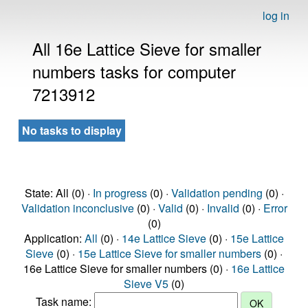
log in
All 16e Lattice Sieve for smaller
numbers tasks for computer
7213912
No tasks to display
State: All (0) ·
In progress
(0) ·
Validation pending
(0) ·
Validation inconclusive
(0) ·
Valid
(0) ·
Invalid
(0) ·
Error
(0)
Application:
All
(0) ·
14e Lattice Sieve
(0) ·
15e Lattice
Sieve
(0) ·
15e Lattice Sieve for smaller numbers
(0) ·
16e Lattice Sieve for smaller numbers (0) ·
16e Lattice
Sieve V5
(0)
Task name: