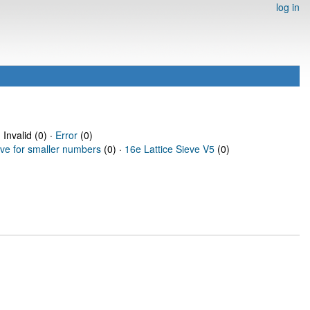
log in
 Invalid (0) ·
Error
(0)
eve for smaller numbers
(0) ·
16e Lattice Sieve V5
(0)