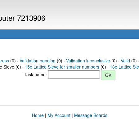
mputer 7213906
gress
(0) ·
Validation pending
(0) ·
Validation inconclusive
(0) ·
Valid
(0) ·
ce Sieve (0) ·
15e Lattice Sieve for smaller numbers
(0) ·
16e Lattice Si
Task name:
Home
|
My Account
|
Message Boards