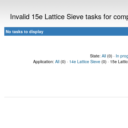
Invalid 15e Lattice Sieve tasks for co
No tasks to display
State:
All
(0) ·
In pro
Application:
All
(0) ·
14e Lattice Sieve
(0) · 15e Latti