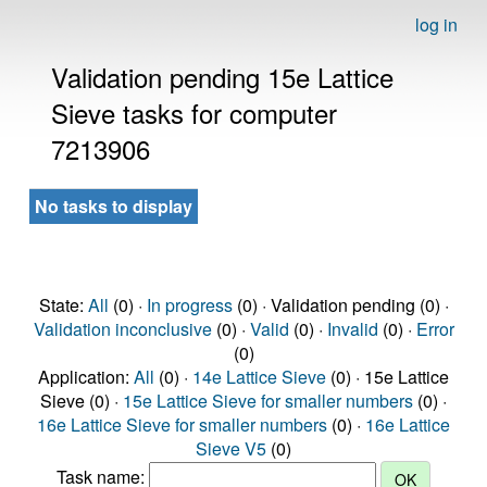
log in
Validation pending 15e Lattice
Sieve tasks for computer
7213906
No tasks to display
State:
All
(0) ·
In progress
(0) · Validation pending (0) ·
Validation inconclusive
(0) ·
Valid
(0) ·
Invalid
(0) ·
Error
(0)
Application:
All
(0) ·
14e Lattice Sieve
(0) · 15e Lattice
Sieve (0) ·
15e Lattice Sieve for smaller numbers
(0) ·
16e Lattice Sieve for smaller numbers
(0) ·
16e Lattice
Sieve V5
(0)
Task name: