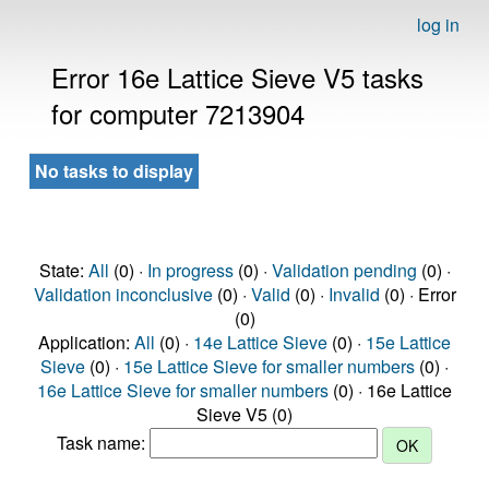
log in
Error 16e Lattice Sieve V5 tasks
for computer 7213904
No tasks to display
State:
All
(0) ·
In progress
(0) ·
Validation pending
(0) ·
Validation inconclusive
(0) ·
Valid
(0) ·
Invalid
(0) · Error
(0)
Application:
All
(0) ·
14e Lattice Sieve
(0) ·
15e Lattice
Sieve
(0) ·
15e Lattice Sieve for smaller numbers
(0) ·
16e Lattice Sieve for smaller numbers
(0) · 16e Lattice
Sieve V5 (0)
Task name: