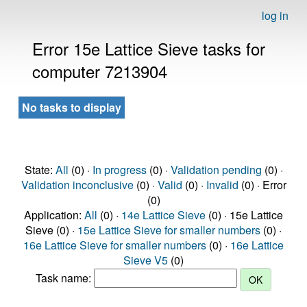
log in
Error 15e Lattice Sieve tasks for
computer 7213904
No tasks to display
State:
All
(0) ·
In progress
(0) ·
Validation pending
(0) ·
Validation inconclusive
(0) ·
Valid
(0) ·
Invalid
(0) · Error
(0)
Application:
All
(0) ·
14e Lattice Sieve
(0) · 15e Lattice
Sieve (0) ·
15e Lattice Sieve for smaller numbers
(0) ·
16e Lattice Sieve for smaller numbers
(0) ·
16e Lattice
Sieve V5
(0)
Task name: