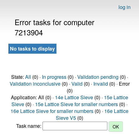
log in
Error tasks for computer
7213904
No tasks to display
State:
All
(0) ·
In progress
(0) ·
Validation pending
(0) ·
Validation inconclusive
(0) ·
Valid
(0) ·
Invalid
(0) · Error
(0)
Application: All (0) ·
14e Lattice Sieve
(0) ·
15e Lattice
Sieve
(0) ·
15e Lattice Sieve for smaller numbers
(0) ·
16e Lattice Sieve for smaller numbers
(0) ·
16e Lattice
Sieve V5
(0)
Task name: