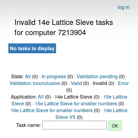
log in
Invalid 14e Lattice Sieve tasks
for computer 7213904
No tasks to display
State:
All
(0) ·
In progress
(0) ·
Validation pending
(0) ·
Validation inconclusive
(0) ·
Valid
(0) · Invalid (0) ·
Error
(0)
Application:
All
(0) · 14e Lattice Sieve (0) ·
15e Lattice
Sieve
(0) ·
15e Lattice Sieve for smaller numbers
(0) ·
16e Lattice Sieve for smaller numbers
(0) ·
16e Lattice
Sieve V5
(0)
Task name: