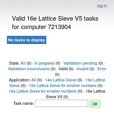
log in
Valid 16e Lattice Sieve V5 tasks
for computer 7213904
No tasks to display
State:
All
(0) ·
In progress
(0) ·
Validation pending
(0) ·
Validation inconclusive
(0) · Valid (0) ·
Invalid
(0) ·
Error
(0)
Application:
All
(0) ·
14e Lattice Sieve
(0) ·
15e Lattice
Sieve
(0) ·
15e Lattice Sieve for smaller numbers
(0) ·
16e Lattice Sieve for smaller numbers
(0) · 16e Lattice
Sieve V5 (0)
Task name: