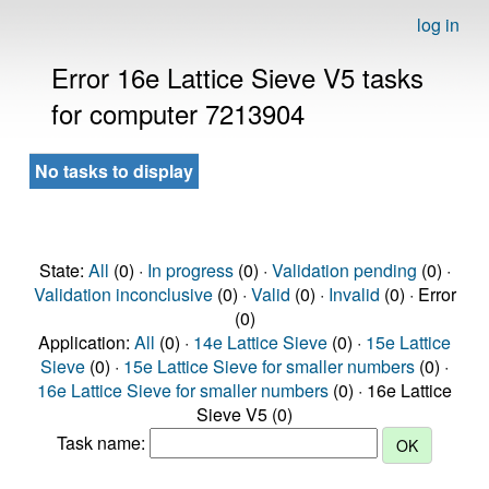
log in
Error 16e Lattice Sieve V5 tasks
for computer 7213904
No tasks to display
State:
All
(0) ·
In progress
(0) ·
Validation pending
(0) ·
Validation inconclusive
(0) ·
Valid
(0) ·
Invalid
(0) · Error
(0)
Application:
All
(0) ·
14e Lattice Sieve
(0) ·
15e Lattice
Sieve
(0) ·
15e Lattice Sieve for smaller numbers
(0) ·
16e Lattice Sieve for smaller numbers
(0) · 16e Lattice
Sieve V5 (0)
Task name: