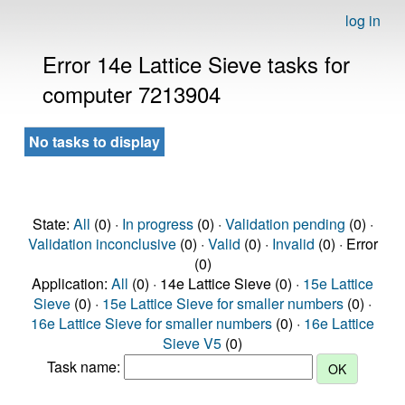
log in
Error 14e Lattice Sieve tasks for
computer 7213904
No tasks to display
State:
All
(0) ·
In progress
(0) ·
Validation pending
(0) ·
Validation inconclusive
(0) ·
Valid
(0) ·
Invalid
(0) · Error
(0)
Application:
All
(0) · 14e Lattice Sieve (0) ·
15e Lattice
Sieve
(0) ·
15e Lattice Sieve for smaller numbers
(0) ·
16e Lattice Sieve for smaller numbers
(0) ·
16e Lattice
Sieve V5
(0)
Task name: